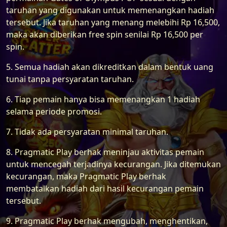
taruhan yang digunakan untuk memenangkan hadiah
tersebut. Jika taruhan yang menang melebihi Rp 16,500,
maka akan diberikan free spin senilai Rp 16,500 per
spin.
5. Semua hadiah akan dikreditkan dalam bentuk uang
tunai tanpa persyaratan taruhan.
6. Tiap pemain hanya bisa memenangkan 1 hadiah
selama periode promosi.
7. Tidak ada persyaratan minimal taruhan.
8. Pragmatic Play berhak meninjau aktivitas pemain
untuk mencegah terjadinya kecurangan. Jika ditemukan
kecurangan, maka Pragmatic Play berhak
membatalkan hadiah dari hasil kecurangan pemain
tersebut.
9. Pragmatic Play berhak mengubah, menghentikan,