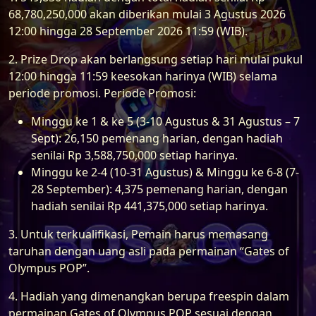
68,780,250,000 akan diberikan mulai 3 Agustus 2026
12:00 hingga 28 September 2026 11:59 (WIB).
2. Prize Drop akan berlangsung setiap hari mulai pukul
12:00 hingga 11:59 keesokan harinya (WIB) selama
periode promosi. Periode Promosi:
Minggu ke 1 & ke 5 (3-10 Agustus & 31 Agustus – 7
Sept): 26,150 pemenang harian, dengan hadiah
senilai Rp 3,588,750,000 setiap harinya.
Minggu ke 2-4 (10-31 Agustus) & Minggu ke 6-8 (7-
28 September): 4,375 pemenang harian, dengan
hadiah senilai Rp 441,375,000 setiap harinya.
3. Untuk terkualifikasi, Pemain harus memasang
taruhan dengan uang asli pada permainan “Gates of
Olympus POP”.
4. Hadiah yang dimenangkan berupa freespin dalam
permainan Gates of Olympus POP sesuai dengan