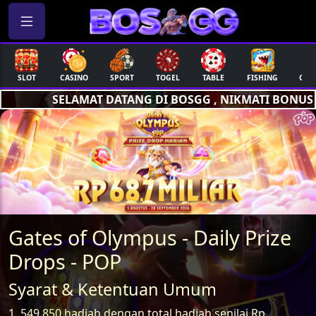
SLOT
CASINO
SPORT
TOGEL
TABLE
FISHING
COCK
SELAMAT DATANG DI BOSGG , NIKMATI BONUS ROL
Gates of Olympus - Daily Prize
Drops - POP
Syarat & Ketentuan Umum
1. 549,850 hadiah dengan total hadiah senilai Rp