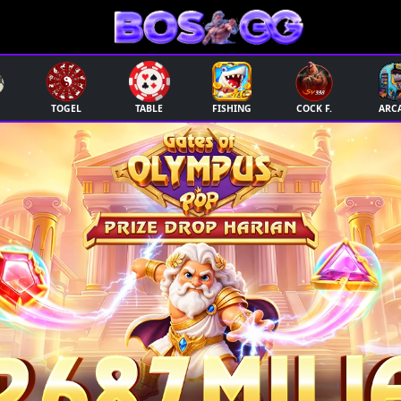
TOGEL
TABLE
FISHING
COCK F.
ARC