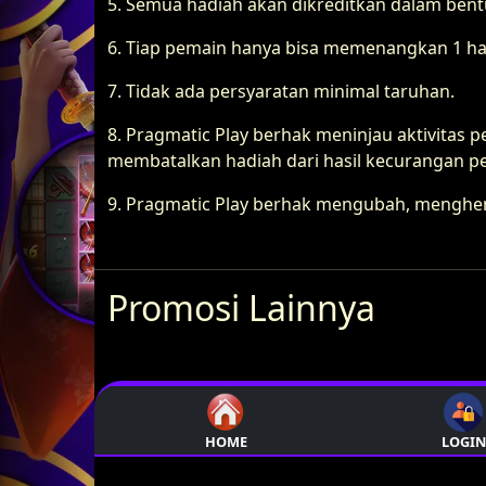
5. Semua hadiah akan dikreditkan dalam bent
6. Tiap pemain hanya bisa memenangkan 1 ha
7. Tidak ada persyaratan minimal taruhan.
8. Pragmatic Play berhak meninjau aktivitas
membatalkan hadiah dari hasil kecurangan p
9. Pragmatic Play berhak mengubah, menghen
Promosi Lainnya
HOME
LOGIN