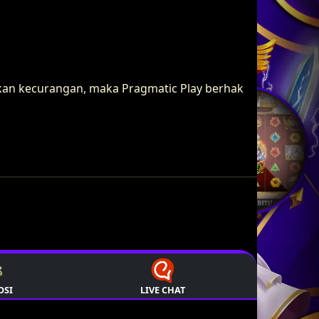
ukan kecurangan, maka Pragmatic Play berhak
OSI
LIVE CHAT