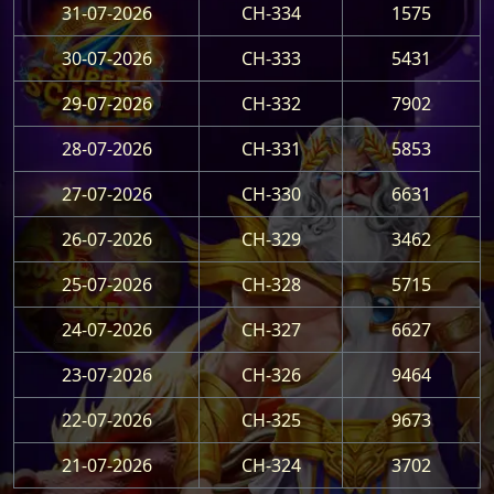
31-07-2026
CH-334
1575
30-07-2026
CH-333
5431
29-07-2026
CH-332
7902
28-07-2026
CH-331
5853
27-07-2026
CH-330
6631
26-07-2026
CH-329
3462
25-07-2026
CH-328
5715
24-07-2026
CH-327
6627
23-07-2026
CH-326
9464
22-07-2026
CH-325
9673
21-07-2026
CH-324
3702