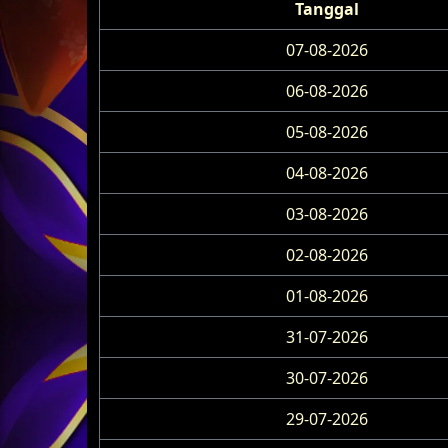
Tanggal
07-08-2026
06-08-2026
05-08-2026
04-08-2026
03-08-2026
02-08-2026
01-08-2026
31-07-2026
30-07-2026
29-07-2026