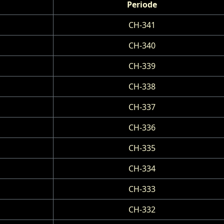
Periode
CH-341
CH-340
CH-339
CH-338
CH-337
CH-336
CH-335
CH-334
CH-333
CH-332