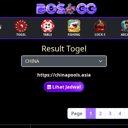
TOGEL
TABLE
FISHING
COCK F.
ARC
Result Togel
https://chinapools.asia
Lihat Jadwal
Page
1
2
3
4