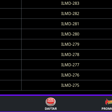
ILMD-283
ILMD-282
ILMD-281
ILMD-280
ILMD-279
ILMD-278
ILMD-277
ILMD-276
ILMD-275
DAFTAR
PROM