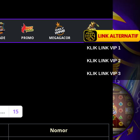
ADE
PROMO
MEGAGACOR
ANUBIS
KLIK LINK VIP 1
KLIK LINK VIP 2
KLIK LINK VIP 3
...
15
Nomor