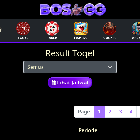
TOGEL
TABLE
FISHING
COCK F.
ARC
Result Togel
Lihat Jadwal
Page
1
2
3
4
Periode