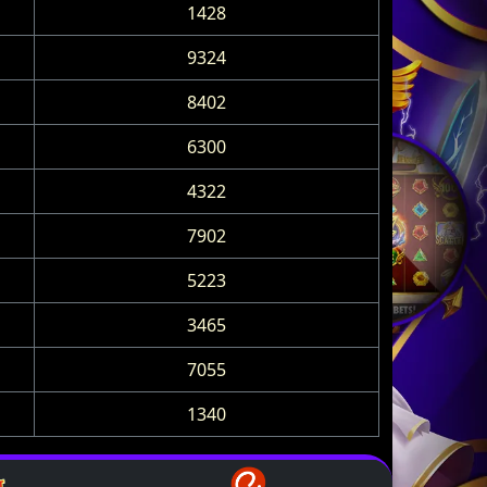
1428
9324
8402
6300
4322
7902
5223
3465
7055
1340