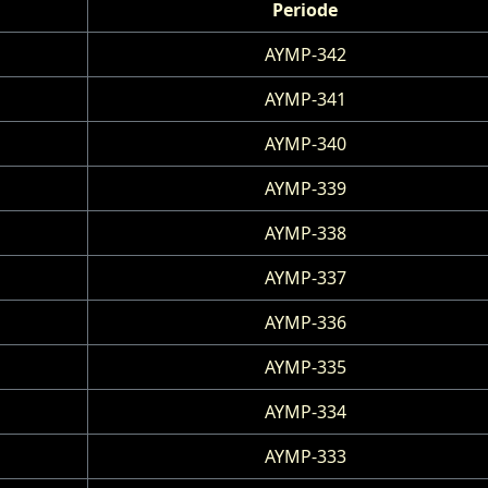
Periode
AYMP-342
AYMP-341
AYMP-340
AYMP-339
AYMP-338
AYMP-337
AYMP-336
AYMP-335
AYMP-334
AYMP-333