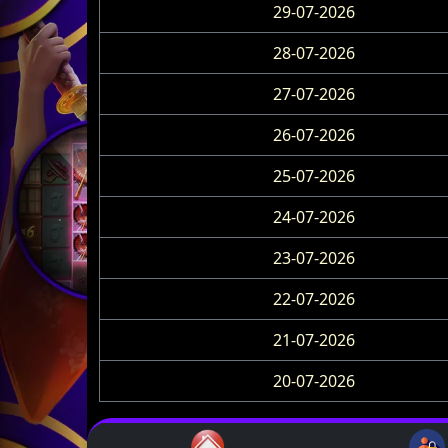
29-07-2026
28-07-2026
27-07-2026
26-07-2026
25-07-2026
24-07-2026
23-07-2026
22-07-2026
21-07-2026
20-07-2026