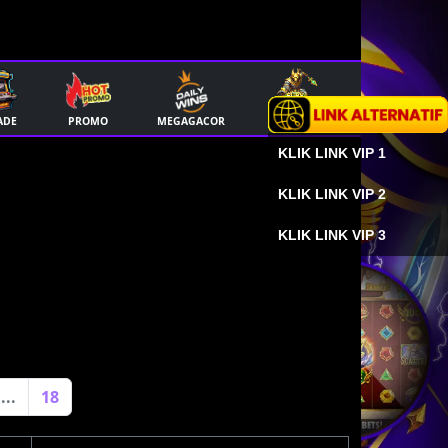
ADE
PROMO
MEGAGACOR
ANUBIS
KLIK LINK VIP 1
KLIK LINK VIP 2
KLIK LINK VIP 3
...
18