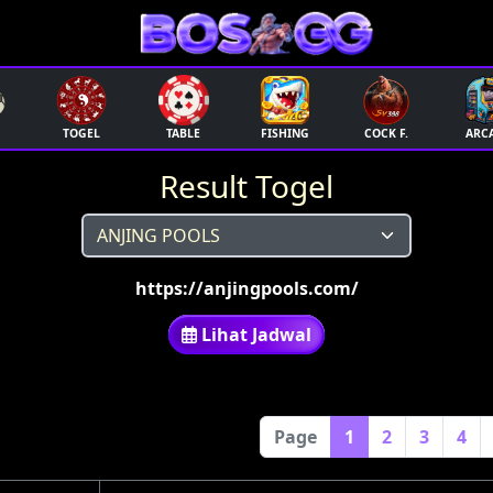
TOGEL
TABLE
FISHING
COCK F.
ARC
Result Togel
https://anjingpools.com/
Lihat Jadwal
Page
1
2
3
4