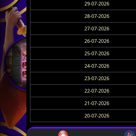
29-07-2026
28-07-2026
27-07-2026
26-07-2026
25-07-2026
24-07-2026
23-07-2026
22-07-2026
21-07-2026
20-07-2026