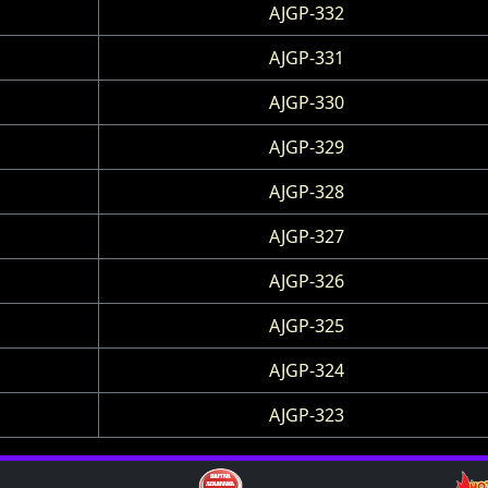
AJGP-332
AJGP-331
AJGP-330
AJGP-329
AJGP-328
AJGP-327
AJGP-326
AJGP-325
AJGP-324
AJGP-323