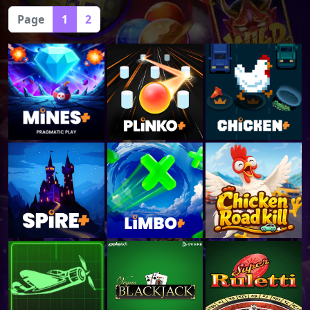
Page
1
2