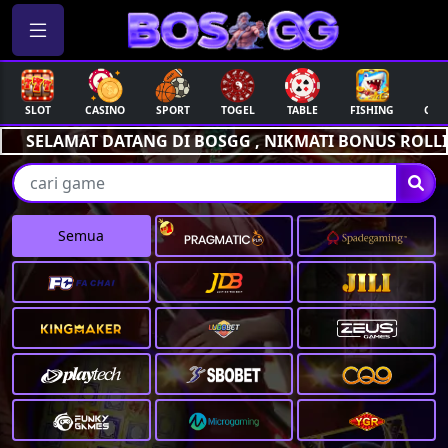
CASINO
SPORT
TOGEL
TABLE
FISHING
COCK F.
AR
G DI BOSGG , NIKMATI BONUS ROLLINGAN TERBESAR 3%
Semua