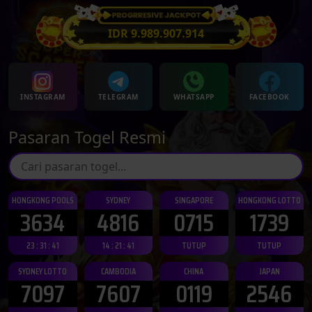
IDR
9.989.911.163
INSTAGRAM
TELEGRAM
WHATSAPP
FACEBOOK
Pasaran Togel Resmi
HONGKONG POOLS
SYDNEY
SINGAPORE
HONGKONG LOTTO
3634
4816
0715
1739
23 : 31 : 39
14 : 21 : 39
TUTUP
TUTUP
SYDNEY LOTTO
CAMBODIA
CHINA
JAPAN
7097
7607
0119
2546