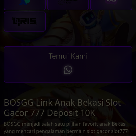
Temui Kami
BOSGG Link Anak Bekasi Slot
Gacor 777 Deposit 10K
BOSGG menjadi salah satu pilihan favorit anak Bekasi
yang mencari pengalaman bermain slot gacor slot777