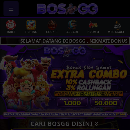
TABLE
FISHING
COCK F.
ARCADE
PROMO
MEGAGACOR
 DATANG DI BOSGG , NIKMATI BONUS ROLLINGAN TERBE
CARI BOSGG DISINI