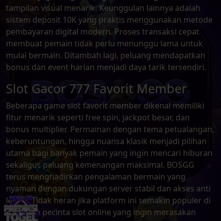
tampilan visual menarik. Keunggulan lainnya adalah
sistem deposit 10K yang praktis menggunakan metode
pembayaran digital modern. Proses transaksi cepat
membuat pemain tidak perlu menunggu lama untuk
mulai bermain. Ditambah lagi, peluang mendapatkan
bonus dan event harian menjadi daya tarik tersendiri.
Slot Gacor 777 Favorit Member
Beberapa game slot favorit member dikenal memiliki
fitur menarik seperti free spin, jackpot besar, dan
bonus multiplier. Permainan dengan tema petualangan,
keberuntungan, hingga nuansa klasik menjadi pilihan
utama bagi banyak pemain yang ingin mencari hiburan
sekaligus peluang kemenangan maksimal. BOSGG
terus menghadirkan pengalaman bermain yang
nyaman dengan dukungan server stabil dan akses anti
lemot. Tidak heran jika platform ini semakin populer di
kalangan pecinta slot online yang ingin merasakan