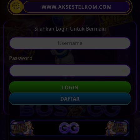
WWW.AKSESTELKOM.COM
Silahkan Login Untuk Bermain
Password
LOGIN
DAFTAR