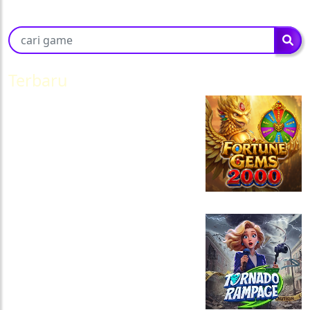
Terbaru
Lihat lebih banyak